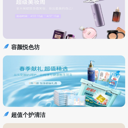
容颜悦色坊
超值个护清洁