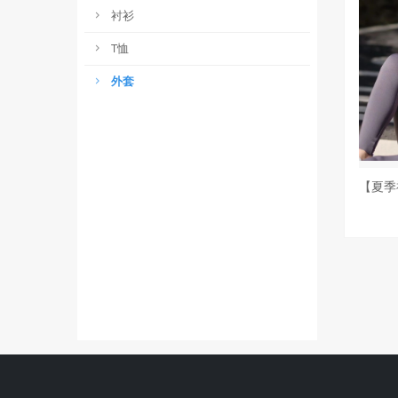
衬衫
T恤
外套