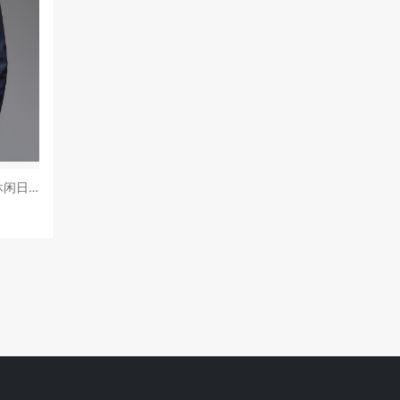
罗蒙夹克外套男士春秋季商务休闲日常宽松薄款上衣2025年新款春装