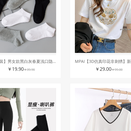
【十双装】男女款黑白灰春夏浅口隐形船袜百搭纯色袜子防滑防臭棉袜
￥19.90
￥29.00
￥39.90
￥99.00