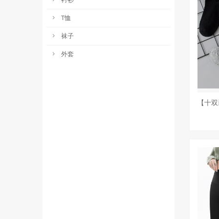
T恤
袜子
外套