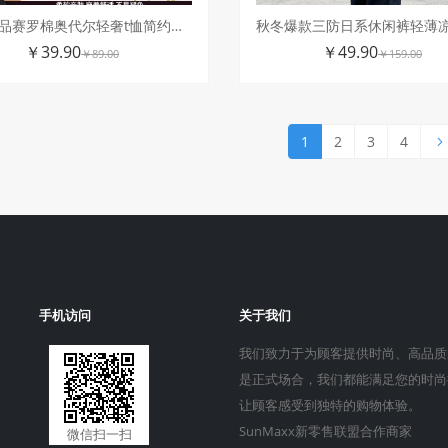
夏季新品赛罗棉奥代尔轻奢t恤简约撞色螺纹短袖
￥39.90
￥49.90
￥89.00
￥159.00
1
2
3
4
手机访问
关于我们
我们致力于为顾客提供时尚、高品质
是正式场合，我们都能满足您的时尚
让顾客感受到独特的购物体验。
SunMaxx新零售联盟合作商家
微信扫一扫