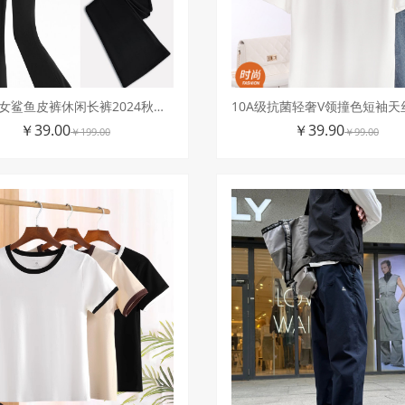
休闲裤女鲨鱼皮裤休闲长裤2024秋冬垂感微喇叭裤高腰显瘦打底裤女
￥39.00
￥39.90
￥199.00
￥99.00