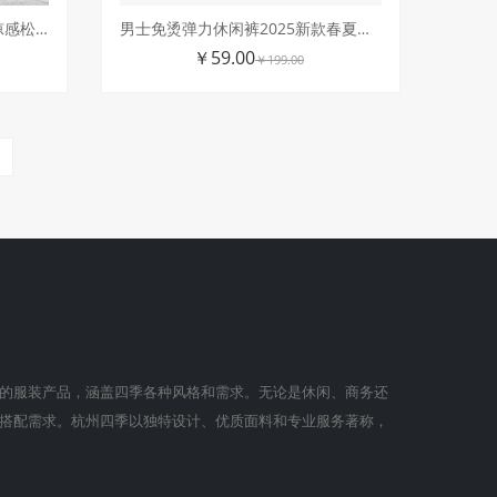
秋冬爆款三防日系休闲裤轻薄凉感松紧腰小三角标美式户外工装裤
男士免烫弹力休闲裤2025新款春夏季直筒松紧腰商务长裤子
￥59.00
￥199.00
的服装产品，涵盖四季各种风格和需求。无论是休闲、商务还
搭配需求。杭州四季以独特设计、优质面料和专业服务著称，