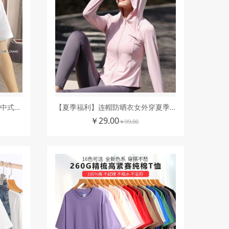
MPAI【3D仿真印花非刺绣】新中式国风夏季短袖T恤女士圆领气质时
【夏季福利】连帽防晒衣女外穿夏季薄款户外遮阳防紫外线上衣外套
￥29.00
￥99.00